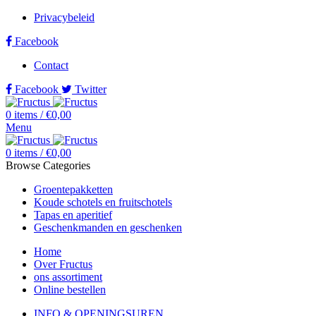
Privacybeleid
Facebook
Contact
Facebook
Twitter
0
items
/
€
0,00
Menu
0
items
/
€
0,00
Browse Categories
Groentepakketten
Koude schotels en fruitschotels
Tapas en aperitief
Geschenkmanden en geschenken
Home
Over Fructus
ons assortiment
Online bestellen
INFO & OPENINGSUREN