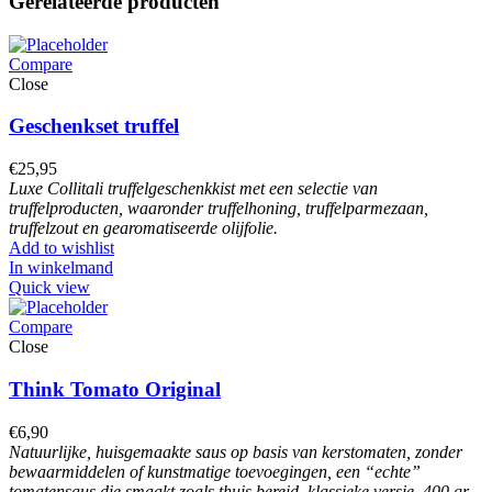
Gerelateerde producten
Compare
Close
Geschenkset truffel
€
25,95
Luxe Collitali truffelgeschenkkist met een selectie van
truffelproducten, waaronder truffelhoning, truffelparmezaan,
truffelzout en gearomatiseerde olijfolie.
Add to wishlist
In winkelmand
Quick view
Compare
Close
Think Tomato Original
€
6,90
Natuurlijke, huisgemaakte saus op basis van kerstomaten, zonder
bewaarmiddelen of kunstmatige toevoegingen, een “echte”
tomatensaus die smaakt zoals thuis bereid, klassieke versie, 400 gr