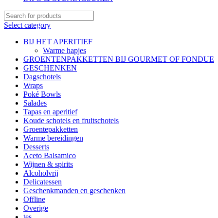
Select category
BIJ HET APERITIEF
Warme hapjes
GROENTENPAKKETTEN BIJ GOURMET OF FONDUE
GESCHENKEN
Dagschotels
Wraps
Poké Bowls
Salades
Tapas en aperitief
Koude schotels en fruitschotels
Groentepakketten
Warme bereidingen
Desserts
Aceto Balsamico
Wijnen & spirits
Alcoholvrij
Delicatessen
Geschenkmanden en geschenken
Offline
Overige
tes