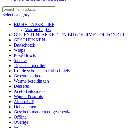
Select category
BIJ HET APERITIEF
Warme hapjes
GROENTENPAKKETTEN BIJ GOURMET OF FONDUE
GESCHENKEN
Dagschotels
Wraps
Poké Bowls
Salades
Tapas en aperitief
Koude schotels en fruitschotels
Groentepakketten
Warme bereidingen
Desserts
Aceto Balsamico
Wijnen & spirits
Alcoholvrij
Delicatessen
Geschenkmanden en geschenken
Offline
Overige
tes