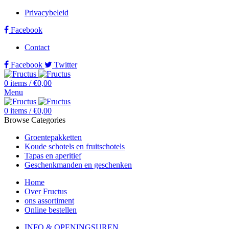
Privacybeleid
Facebook
Contact
Facebook
Twitter
0
items
/
€
0,00
Menu
0
items
/
€
0,00
Browse Categories
Groentepakketten
Koude schotels en fruitschotels
Tapas en aperitief
Geschenkmanden en geschenken
Home
Over Fructus
ons assortiment
Online bestellen
INFO & OPENINGSUREN