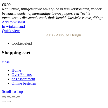
€
6,90
Natuurlijke, huisgemaakte saus op basis van kerstomaten, zonder
bewaarmiddelen of kunstmatige toevoegingen, een “echte”
tomatensaus die smaakt zoals thuis bereid, klassieke versie, 400 gr
Add to wishlist
In winkelmand
Quick view
© Concept en realisatie door
Aziz / Assoued Design
Cookiebeleid
Shopping cart
close
Home
Over Fructus
ons assortiment
Online bestellen
Scroll To Top